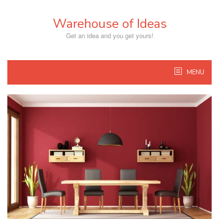
Skip
to
Warehouse of Ideas
content
Get an idea and you get yours!
MENU