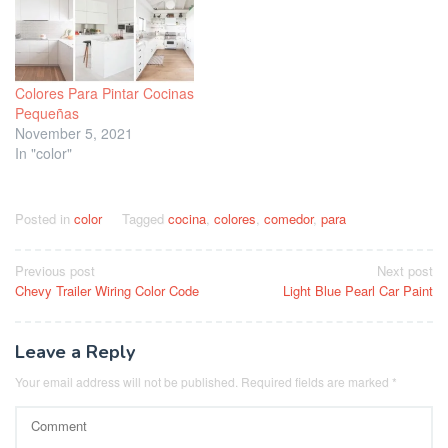
Colores Para Pintar Cocinas
Pequeñas
November 5, 2021
In "color"
Posted in
color
Tagged
cocina
,
colores
,
comedor
,
para
Post
Previous post
Next post
Chevy Trailer Wiring Color Code
Light Blue Pearl Car Paint
navigation
Leave a Reply
Your email address will not be published.
Required fields are marked
*